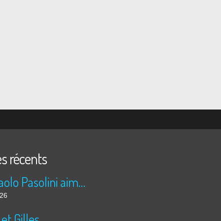
es récents
Pier Paolo Pasolini aime les nuits arabes
026
 et Gilles