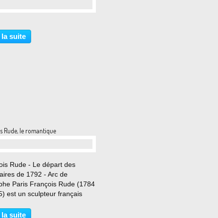
…
 la suite
s Rude, le romantique
…
ois Rude - Le départ des
aires de 1792 - Arc de
phe Paris François Rude (1784
) est un sculpteur français
entatif de la transition entre le
assicisme et le romantisme,
 la suite