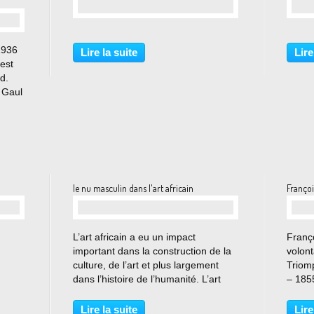
…
1936
Lire la suite
Lire
est
d.
 Gaul
vient
 de
le nu masculin dans l'art africain
Françoi
…
L’art africain a eu un impact
Franç
important dans la construction de la
volont
culture, de l’art et plus largement
Triom
dans l’histoire de l’humanité. L’art
– 1855
africain fait partie de ce que l’on
représ
nomme l’art tribal, l’art primitif ou
néocl
Lire la suite
Lire