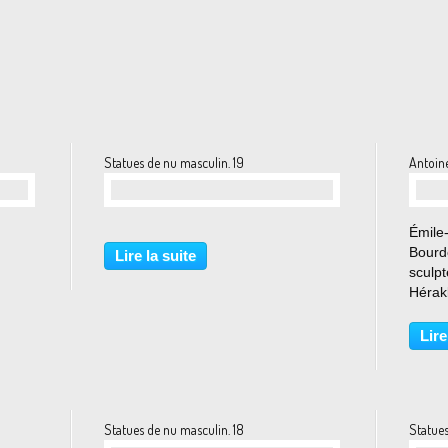
Statues de nu masculin. 19
Antoine
…
Émile-
Bourde
Lire la suite
sculpt
Hérakl
plus c
douze 
Lire
doit a
Statues de nu masculin. 18
Statues