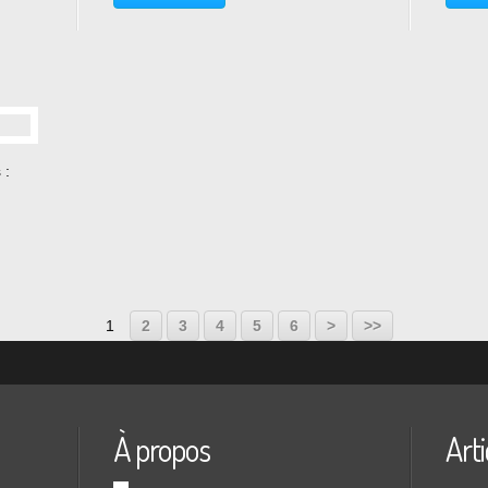
encore l’art premier. Cela fait
dont i
référence...
est dé
 :
1
2
3
4
5
6
>
>>
À propos
Arti