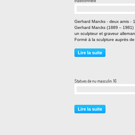
traditionnelle
…
Gerhard Marcks - deux amis - 
Gerhard Marcks (1889 – 1981) 
un sculpteur et graveur alleman
Formé à la sculpture auprès de
et de Kolbe, Gerhard Marcks de
professeur à l'école des arts
Lire la suite
décoratifs de Berlin en 1918 et,
1919 à 1925,...
Statues de nu masculin. 16
…
Lire la suite