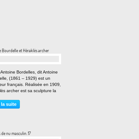
 Bourdelle et Héraklès archer
…
Antoine Bordelles, dit Antoine
lle, (1861 – 1929) est un
eur français. Réalisée en 1909,
ès archer est sa sculpture la
onnue. Elle représente l'un des
travaux d'Héraclès, celui où il
 la suite
battre les oiseaux du lac...
 de nu masculin. 17