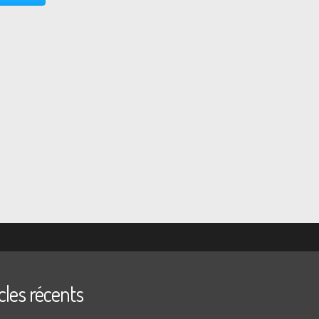
l est un des maîtres. En 1833, il
coré...
cles récents