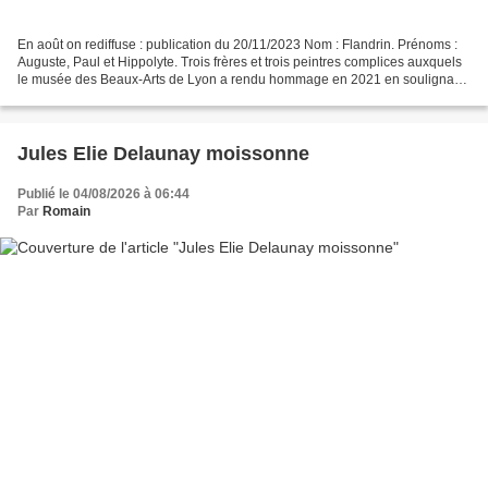
En août on rediffuse : publication du 20/11/2023 Nom : Flandrin. Prénoms :
Auguste, Paul et Hippolyte. Trois frères et trois peintres complices auxquels
le musée des Beaux-Arts de Lyon a rendu hommage en 2021 en soulignant
leur processus de création inédit....
Jules Elie Delaunay moissonne
Publié le 04/08/2026 à 06:44
Par
Romain