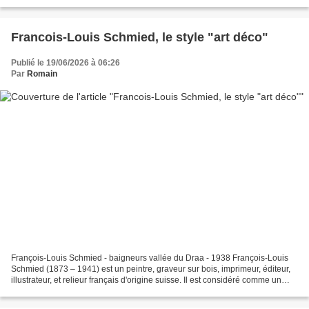
symbolisme puis l'impressionnisme...
Francois-Louis Schmied, le style "art déco"
Publié le 19/06/2026 à 06:26
Par
Romain
François-Louis Schmied - baigneurs vallée du Draa - 1938 François-Louis
Schmied (1873 – 1941) est un peintre, graveur sur bois, imprimeur, éditeur,
illustrateur, et relieur français d'origine suisse. Il est considéré comme un
artiste majeur du style «...