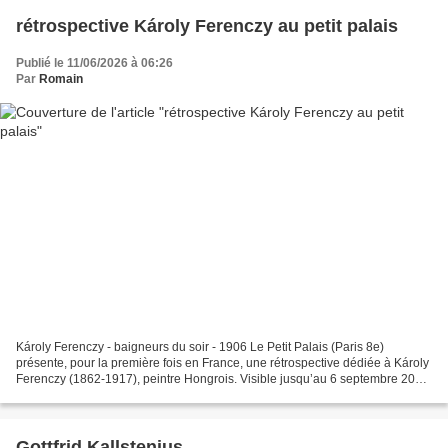
rétrospective Károly Ferenczy au petit palais
Publié le 11/06/2026 à 06:26
Par
Romain
Károly Ferenczy - baigneurs du soir - 1906 Le Petit Palais (Paris 8e)
présente, pour la première fois en France, une rétrospective dédiée à Károly
Ferenczy (1862-1917), peintre Hongrois. Visible jusqu’au 6 septembre 2026,
elle met à l’honneur cette figure...
Gottfrid Kallstenius