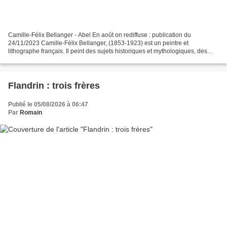
Camille-Félix Bellanger - Abel En août on rediffuse : publication du
24/11/2023 Camille-Félix Bellanger, (1853-1923) est un peintre et
lithographe français. Il peint des sujets historiques et mythologiques, des
portraits et des scènes de la vie quotidienne....
Flandrin : trois frères
Publié le 05/08/2026 à 06:47
Par
Romain