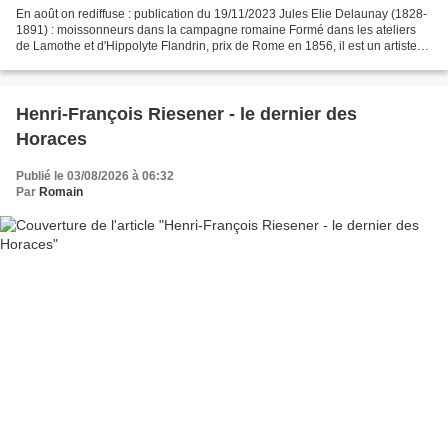
En août on rediffuse : publication du 19/11/2023 Jules Elie Delaunay (1828-
1891) : moissonneurs dans la campagne romaine Formé dans les ateliers
de Lamothe et d'Hippolyte Flandrin, prix de Rome en 1856, il est un artiste
d'un éclectisme adroit hérité...
Henri-François Riesener - le dernier des
Horaces
Publié le 03/08/2026 à 06:32
Par
Romain