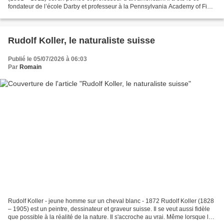
fondateur de l’école Darby et professeur à la Pennsylvania Academy of Fine
Arts. Il était connu pour son travail...
Rudolf Koller, le naturaliste suisse
Publié le 05/07/2026 à 06:03
Par
Romain
Rudolf Koller - jeune homme sur un cheval blanc - 1872 Rudolf Koller (1828
– 1905) est un peintre, dessinateur et graveur suisse. Il se veut aussi fidèle
que possible à la réalité de la nature. Il s'accroche au vrai. Même lorsque le