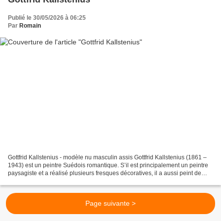
Publié le 30/05/2026 à 06:25
Par
Romain
Gottfrid Kallstenius - modèle nu masculin assis Gottfrid Kallstenius (1861 –
1943) est un peintre Suédois romantique. S’il est principalement un peintre
paysagiste et a réalisé plusieurs fresques décoratives, il a aussi peint de
belles figures humaines...
Page suivante >