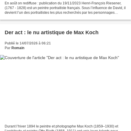
En août on rediffuse : publication du 19/11/2023 Henri-François Riesener,
(1767 - 1828) est un peintre portraitiste français. Sous l’influence de David, il
devient l’un des portraitistes les plus recherchés par les personnages
importants de l’Empire Napoléonien....
Der act : le nu artistique de Max Koch
Publié le 14/07/2026 à 06:21
Par
Romain
Durant l’hiver 1894 le peintre et photographe Max Koch (1859–1930) et
l’architecte et peintre Otto Rieth (1858–1911) ont unis leurs talents pour