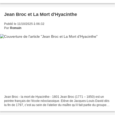
père Anchise. De retour à Paris,...
Jean Broc et La Mort d'Hyacinthe
Publié le 11/10/2025 à 06:32
Par
Romain
Jean Broc - la mort de Hyacinthe - 1801 Jean Broc (1771 – 1850) est un
peintre français de l'école néoclassique. Elève de Jacques-Louis David dès
la fin de 1797, c’est au sein de l'atelier du maître qu’il fait partie du groupe
des « Barbus » ou « Penseurs...