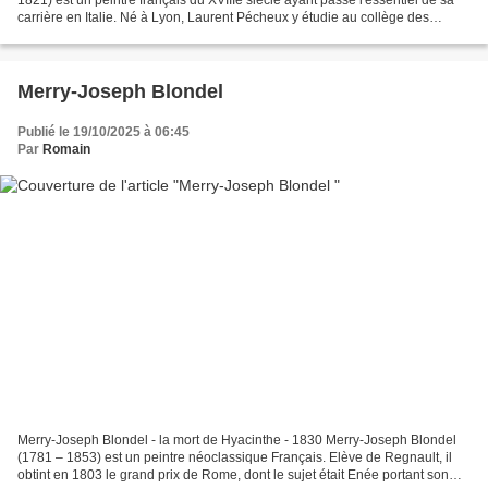
carrière en Italie. Né à Lyon, Laurent Pécheux y étudie au collège des
jésuites. Il passe moins d'une...
Merry-Joseph Blondel
Publié le 19/10/2025 à 06:45
Par
Romain
Merry-Joseph Blondel - la mort de Hyacinthe - 1830 Merry-Joseph Blondel
(1781 – 1853) est un peintre néoclassique Français. Elève de Regnault, il
obtint en 1803 le grand prix de Rome, dont le sujet était Enée portant son