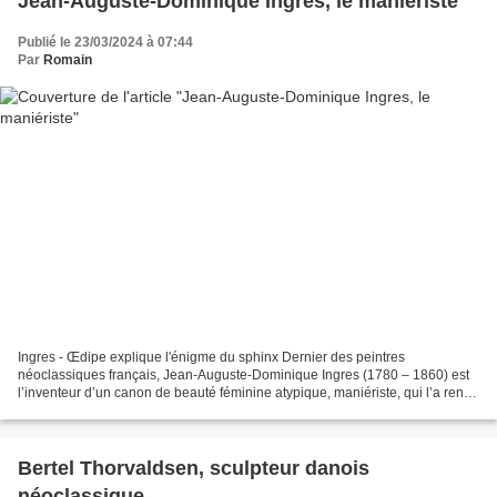
Jean-Auguste-Dominique Ingres, le maniériste
Publié le 23/03/2024 à 07:44
Par
Romain
Ingres - Œdipe explique l'énigme du sphinx Dernier des peintres
néoclassiques français, Jean-Auguste-Dominique Ingres (1780 – 1860) est
l’inventeur d’un canon de beauté féminine atypique, maniériste, qui l’a rendu
célèbre. Son œuvre maîtresse est La Grande...
Bertel Thorvaldsen, sculpteur danois
néoclassique