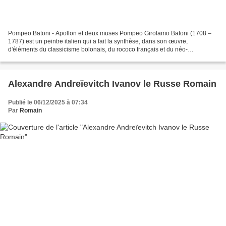
Pompeo Batoni - Apollon et deux muses Pompeo Girolamo Batoni (1708 –
1787) est un peintre italien qui a fait la synthèse, dans son œuvre,
d'éléments du classicisme bolonais, du rococo français et du néo-
classicisme naissant. Il fut l’un des premiers à...
Alexandre Andreïevitch Ivanov le Russe Romain
Publié le 06/12/2025 à 07:34
Par
Romain