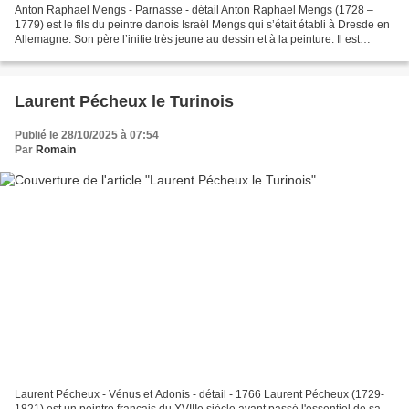
Anton Raphael Mengs - Parnasse - détail Anton Raphael Mengs (1728 –
1779) est le fils du peintre danois Israël Mengs qui s’était établi à Dresde en
Allemagne. Son père l’initie très jeune au dessin et à la peinture. Il est
considéré comme l’un des plus...
Laurent Pécheux le Turinois
Publié le 28/10/2025 à 07:54
Par
Romain
Laurent Pécheux - Vénus et Adonis - détail - 1766 Laurent Pécheux (1729-
1821) est un peintre français du XVIIIe siècle ayant passé l'essentiel de sa