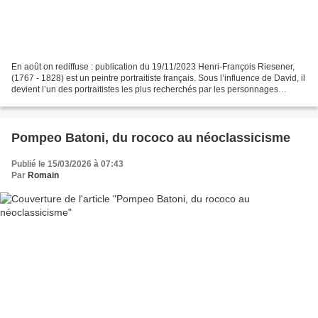
En août on rediffuse : publication du 19/11/2023 Henri-François Riesener,
(1767 - 1828) est un peintre portraitiste français. Sous l’influence de David, il
devient l’un des portraitistes les plus recherchés par les personnages
importants de l’Empire Napoléonien....
Pompeo Batoni, du rococo au néoclassicisme
Publié le 15/03/2026 à 07:43
Par
Romain