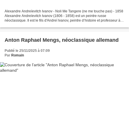
Alexandre Andreïevitch Ivanov - Noli Me Tangere (ne me touche pas) - 1858
Alexandre Andreïevitch Ivanov (1806 - 1858) est un peintre russe
néoclassique. Il est le fils d'Andreï Ivanov, peintre d’histoire et professeur à
l'Académie des Beaux-arts de Saint-Pétersbourg....
Anton Raphael Mengs, néoclassique allemand
Publié le 25/11/2025 à 07:09
Par
Romain