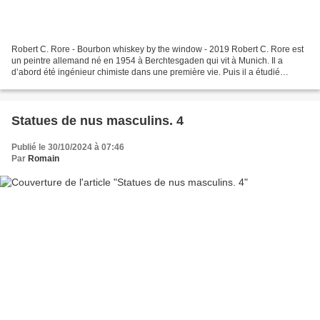
Robert C. Rore - Bourbon whiskey by the window - 2019 Robert C. Rore est
un peintre allemand né en 1954 à Berchtesgaden qui vit à Munich. Il a
d’abord été ingénieur chimiste dans une première vie. Puis il a étudié
l’histoire de l’art pendant quelques...
Statues de nus masculins. 4
Publié le 30/10/2024 à 07:46
Par
Romain