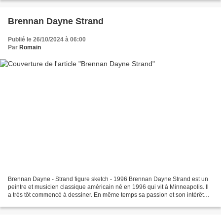
Brennan Dayne Strand
Publié le 26/10/2024 à 06:00
Par
Romain
Brennan Dayne - Strand figure sketch - 1996 Brennan Dayne Strand est un
peintre et musicien classique américain né en 1996 qui vit à Minneapolis. Il
a très tôt commencé à dessiner. En même temps sa passion et son intérêt
pour la musique l’amènent à étudier...