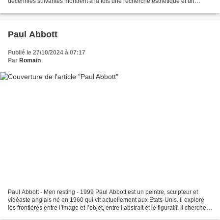
décennies suivantes montrent à la fois une recherche esthétique et un
progrès technique. Ludiques,...
Paul Abbott
Publié le 27/10/2024 à 07:17
Par
Romain
Paul Abbott - Men resting - 1999 Paul Abbott est un peintre, sculpteur et
vidéaste anglais né en 1960 qui vit actuellement aux Etats-Unis. Il explore
les frontières entre l’image et l’objet, entre l’abstrait et le figuratif. Il cherche
la manière dont...