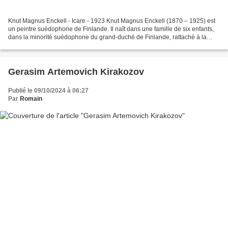
Knut Magnus Enckell - Icare - 1923 Knut Magnus Enckell (1870 – 1925) est
un peintre suédophone de Finlande. Il naît dans une famille de six enfants,
dans la minorité suédophone du grand-duché de Finlande, rattaché à la
couronne russe. Ses œuvres célèbrent...
Gerasim Artemovich Kirakozov
Publié le 09/10/2024 à 06:27
Par
Romain