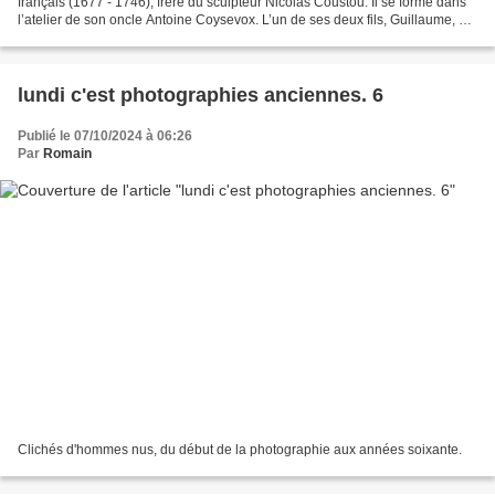
français (1677 - 1746), frère du sculpteur Nicolas Coustou. Il se forme dans
l’atelier de son oncle Antoine Coysevox. L’un de ses deux fils, Guillaume, est
aussi sculpteur. Il est...
lundi c'est photographies anciennes. 6
Publié le 07/10/2024 à 06:26
Par
Romain
Clichés d'hommes nus, du début de la photographie aux années soixante.