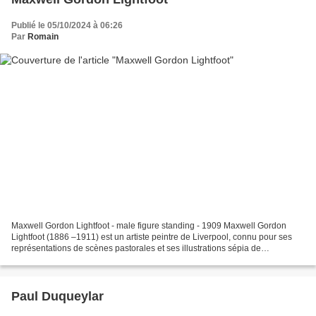
Publié le 05/10/2024 à 06:26
Par
Romain
Maxwell Gordon Lightfoot - male figure standing - 1909 Maxwell Gordon
Lightfoot (1886 –1911) est un artiste peintre de Liverpool, connu pour ses
représentations de scènes pastorales et ses illustrations sépia de
personnages. Lightfoot était un étudiant...
Paul Duqueylar