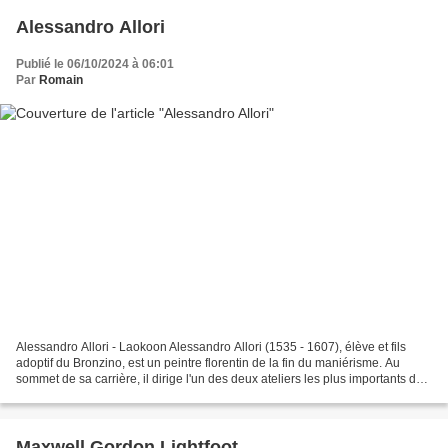
Alessandro Allori
Publié le 06/10/2024 à 06:01
Par
Romain
Alessandro Allori - Laokoon Alessandro Allori (1535 - 1607), élève et fils
adoptif du Bronzino, est un peintre florentin de la fin du maniérisme. Au
sommet de sa carrière, il dirige l'un des deux ateliers les plus importants de
Florence dans la seconde...
Maxwell Gordon Lightfoot