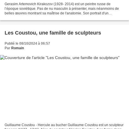
Gerasim Artemovich Kirakozov (1928- 2014) est un peintre russe de
l’époque soviétique. Pas de nu masculin à présenter, mais néanmoins de
belles œuvres montrant sa maîtrise de l'anatomie. Son portrait d'un
champion de lutte peint en 1965 est un de ses...
Les Coustou, une famille de sculpteurs
Publié le 08/10/2024 à 06:57
Par
Romain
Guillaume Coustou - Hercule au bucher Guillaume Coustou est un sculpteur