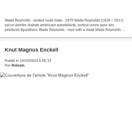
Wade Reynolds - seated nude male - 1976 Wade Reynolds (1929 – 2011)
est un peintre réaliste américain autodidacte, surtout connu pour ses
peintures figuratives. Wade Reynolds - man with a mask Wade Reynolds -
nude man - 1981 Wade Reynolds - Torse
Knut Magnus Enckell
Publié le 10/10/2024 à 06:33
Par
Romain