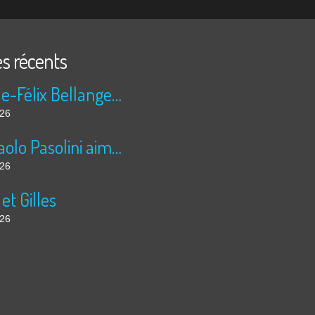
es récents
Camille-Félix Bellanger a un faible pour Abel
026
Pier Paolo Pasolini aime les nuits arabes
026
 et Gilles
026