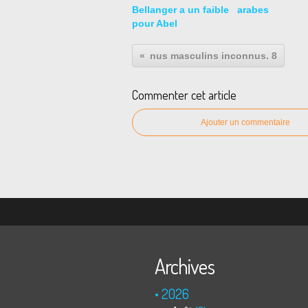
Bellanger a un faible
arabes
pour Abel
nus masculins inconnus. 8
Commenter cet article
Ajouter un commentaire
Archives
2026