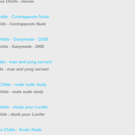
es Childs - heroes
lds - Contrapposto Nude
ilds - Ganymede - 2008
ds - man and yong servant
ilds - male nude study
lds - étude pour Lucifer