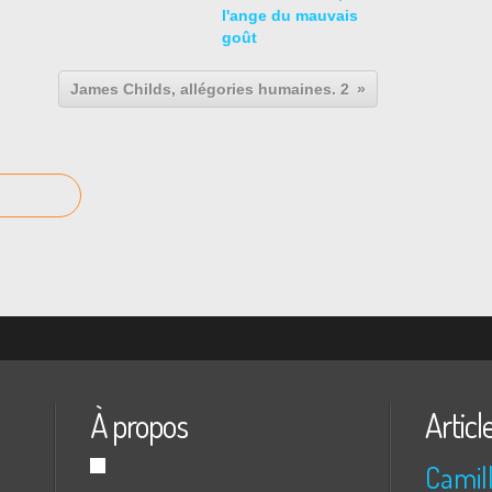
l'ange du mauvais
goût
James Childs, allégories humaines. 2
À propos
Articl