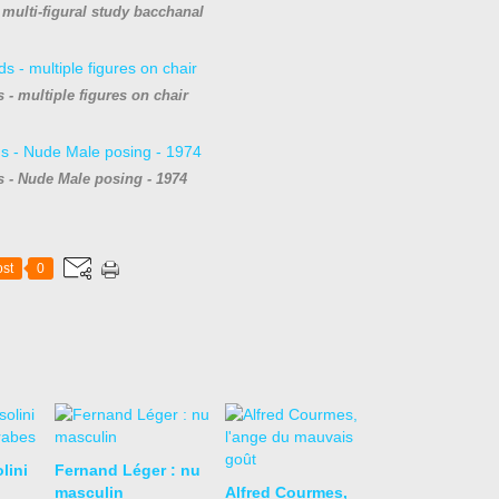
multi-figural study bacchanal
 - multiple figures on chair
 - Nude Male posing - 1974
st
0
lini
Fernand Léger : nu
masculin
Alfred Courmes,