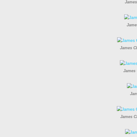
James 
James
James Ch
James 
Jam
James Ch