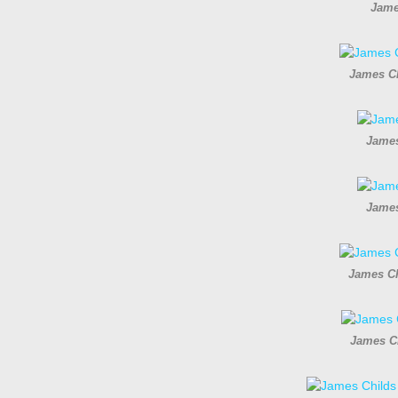
James
James Ch
James
James
James Ch
James Ch