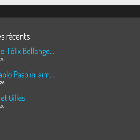
es récents
Camille-Félix Bellanger a un faible pour Abel
026
Pier Paolo Pasolini aime les nuits arabes
026
 et Gilles
026