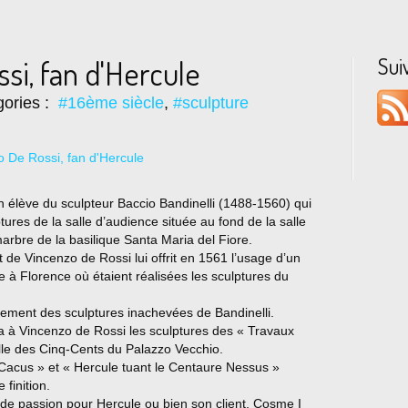
Sui
si, fan d'Hercule
ories :
#16ème siècle
,
#sculpture
n élève du sculpteur Baccio Bandinelli (1488-1560) qui
tures de la salle d’audience située au fond de la salle
arbre de la basilique Santa Maria del Fiore.
 de Vincenzo de Rossi lui offrit en 1561 l’usage d’un
e à Florence où étaient réalisées les sculptures du
ement des sculptures inachevées de Bandinelli.
à Vincenzo de Rossi les sculptures des « Travaux
alle des Cinq-Cents du Palazzo Vecchio.
 Cacus » et « Hercule tuant le Centaure Nessus »
 finition.
s de passion pour Hercule ou bien son client, Cosme I