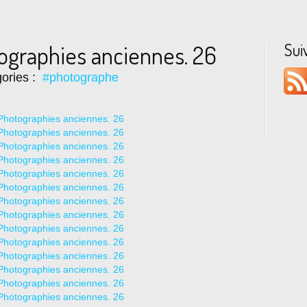
Sui
tographies anciennes. 26
ories :
#photographe