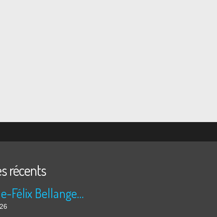
es récents
Camille-Félix Bellanger a un faible pour Abel
026