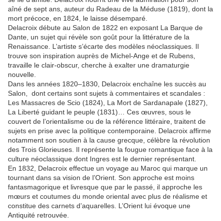
aîné de sept ans, auteur du Radeau de la Méduse (1819), dont la
mort précoce, en 1824, le laisse désemparé.
Delacroix débute au Salon de 1822 en exposant La Barque de
Dante, un sujet qui révèle son goût pour la littérature de la
Renaissance. L’artiste s’écarte des modèles néoclassiques. Il
trouve son inspiration auprès de Michel-Ange et de Rubens,
travaille le clair-obscur, cherche à exalter une dramaturgie
nouvelle.
Dans les années 1820–1830, Delacroix enchaîne les succès au
Salon, dont certains sont sujets à commentaires et scandales :
Les Massacres de Scio (1824), La Mort de Sardanapale (1827),
La Liberté guidant le peuple (1831)… Ces œuvres, sous le
couvert de l’orientalisme ou de la référence littéraire, traitent de
sujets en prise avec la politique contemporaine. Delacroix affirme
notamment son soutien à la cause grecque, célèbre la révolution
des Trois Glorieuses. Il représente la fougue romantique face à la
culture néoclassique dont Ingres est le dernier représentant.
En 1832, Delacroix effectue un voyage au Maroc qui marque un
tournant dans sa vision de l’Orient. Son approche est moins
fantasmagorique et livresque que par le passé, il approche les
mœurs et coutumes du monde oriental avec plus de réalisme et
constitue des carnets d’aquarelles. L’Orient lui évoque une
Antiquité retrouvée.