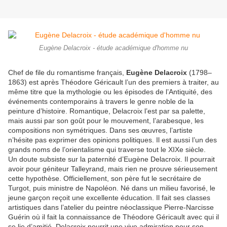
Eugène Delacroix - étude académique d'homme nu
Chef de file du romantisme français,
Eugène Delacroix
(1798–
1863) est après Théodore Géricault l’un des premiers à traiter, au
même titre que la mythologie ou les épisodes de l’Antiquité, des
événements contemporains à travers le genre noble de la
peinture d’histoire. Romantique, Delacroix l’est par sa palette,
mais aussi par son goût pour le mouvement, l’arabesque, les
compositions non symétriques. Dans ses œuvres, l’artiste
n’hésite pas exprimer des opinions politiques. Il est aussi l’un des
grands noms de l’orientalisme qui traverse tout le XIXe siècle.
Un doute subsiste sur la paternité d’Eugène Delacroix. Il pourrait
avoir pour géniteur Talleyrand, mais rien ne prouve sérieusement
cette hypothèse. Officiellement, son père fut le secrétaire de
Turgot, puis ministre de Napoléon. Né dans un milieu favorisé, le
jeune garçon reçoit une excellente éducation. Il fait ses classes
artistiques dans l’atelier du peintre néoclassique Pierre-Narcisse
Guérin où il fait la connaissance de Théodore Géricault avec qui il
se lie d’amitié. Delacroix nourrit une vive admiration pour son