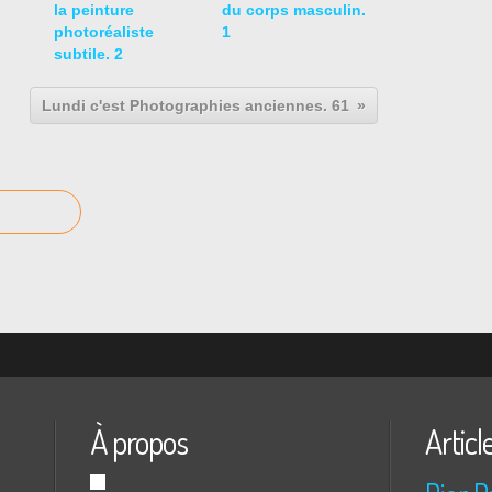
la peinture
du corps masculin.
photoréaliste
1
subtile. 2
Lundi c'est Photographies anciennes. 61
À propos
Articl