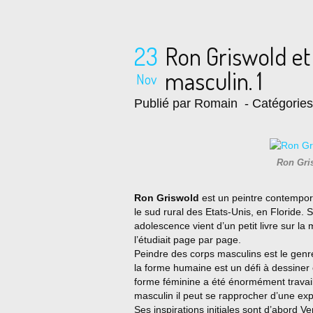
23
Ron Griswold et
masculin. 1
Nov
Publié par Romain
- Catégorie
Ron Gri
Ron Griswold
est un peintre contempora
le sud rural des Etats-Unis, en Floride. 
adolescence vient d’un petit livre sur la m
l’étudiait page par page.
Peindre des corps masculins est le genre 
la forme humaine est un défi à dessiner e
forme féminine a été énormément travaillée
masculin il peut se rapprocher d’une exp
Ses inspirations initiales sont d’abord V