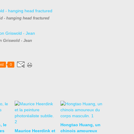
d - hanging head fractured
n Griswold - Jean
st
0
, le
Hongtao Huang, un
es
Maurice Heerdink et
chinois amoureux