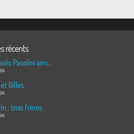
es récents
Pier Paolo Pasolini aime les nuits arabes
026
 et Gilles
026
in : trois frères
026