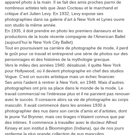
appareil photo à la main. Il se fait des amis proches parmi de
nombreux artistes tels que Jean Cocteau et le marchand et
critique d'art Julien Levy. En 1932, Levy expose ses
photographies dans sa galerie d'art à New York et Lynes ouvre
son studio la même année.
En 1935, il doit prendre en photo les premiers danseurs et les
productions de la toute récente compagnie de l'American Ballet
(aujourd’hui le New York City Ballet).
Tout en poursuivant sa carrière de photographe de mode, il perd
le goût pour ce travail et entreprend une série de photos sur des
personnages et des histoires de la mythologie grecque.
Vers le milieu des années 1940, désabusé, il quitte New York
pour Hollywood, où il devient photographe en chef des studios
Vogue. C'est un succès artistique mais un échec financier.
Ses amis l'aident à rentrer à New York, en 1948. Mais d'autres
photographes ont pris sa place dans le monde de la mode. Le
travail commercial ne l'intéresse plus et il ne parvient pas renouer
avec le succès. Il consacre alors sa vie de photographe au corps
masculin. Il avait commencé dans les années 1930 à
photographier des nus dans son cercle d'amis et d'artistes, dont
le jeune Yul Brynner, mais ces tirages n'étaient connus que par
des intimes. Il commence à travailler avec le docteur Alfred
Kinsey et son institut à Bloomington (Indiana), qui de nos jours
renferme la plus grande collection de nus masculins.