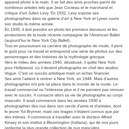
appareil photo à la main. Il se fait des amis proches parmi de
nombreux artistes tels que Jean Cocteau et le marchand et
critique d'art Julien Levy. En 1932, Levy expose ses
photographies dans sa galerie d'art à New York et Lynes ouvre
son studio la même année.
En 1935, il doit prendre en photo les premiers danseurs et les
productions de la toute récente compagnie de l'American Ballet
(aujourd’hui le New York City Ballet).
Tout en poursuivant sa carrière de photographe de mode, il perd
le goût pour ce travail et entreprend une série de photos sur des
personnages et des histoires de la mythologie grecque.
Vers le milieu des années 1940, désabusé, il quitte New York
pour Hollywood, où il devient photographe en chef des studios
Vogue. C'est un succès artistique mais un échec financier.
Ses amis l'aident à rentrer à New York, en 1948. Mais d'autres
photographes ont pris sa place dans le monde de la mode. Le
travail commercial ne l'intéresse plus et il ne parvient pas renouer
avec le succès. Il consacre alors sa vie de photographe au corps
masculin. Il avait commencé dans les années 1930 à
photographier des nus dans son cercle d'amis et d'artistes, dont
le jeune Yul Brynner, mais ces tirages n'étaient connus que par
des intimes. Il commence à travailler avec le docteur Alfred
Kinsey et son institut à Bloomington (Indiana), qui de nos jours
renferme la plus grande collection de nus masculins.