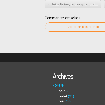
Jaim Telias, le designer qui se met à nu
Commenter cet article
Ajouter un commentaire
Archives
2026
Août
(5)
Juillet
(31)
Juin
(30)