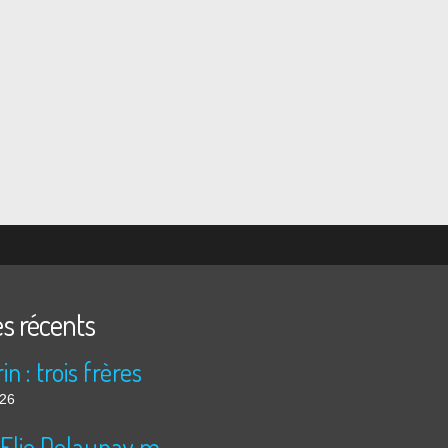
es récents
in : trois frères
026
Jules Elie Delaunay moissonne