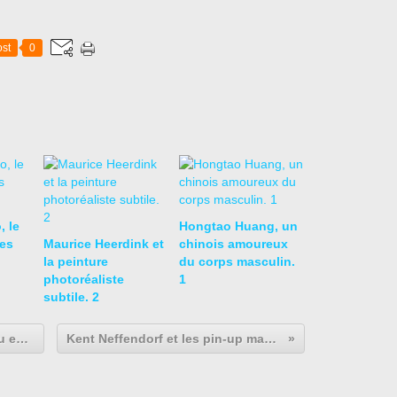
st
0
, le
Hongtao Huang, un
es
Maurice Heerdink et
chinois amoureux
la peinture
du corps masculin.
photoréaliste
1
subtile. 2
Javier Trelis Sempere et le mâle nu espagnol. 2
Kent Neffendorf et les pin-up masculins. 2