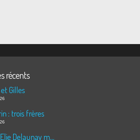
es récents
 et Gilles
026
in : trois frères
026
Jules Elie Delaunay moissonne