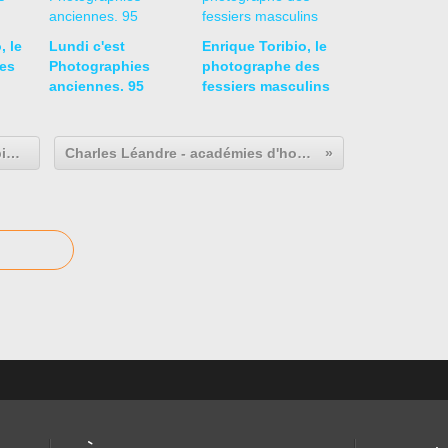
, le
Lundi c'est
Enrique Toribio, le
es
Photographies
photographe des
anciennes. 95
fessiers masculins
Henry de Montherlant - Les olympiques
Charles Léandre - académies d'homme