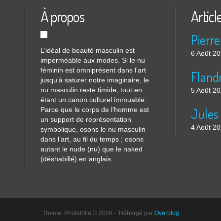
À propos
Articl
Pierre
L’idéal de beauté masculin est
6 Août 2
imperméable aux modes. Si le nu
féminin est omniprésent dans l’art
Flandr
jusqu’à saturer notre imaginaire, le
nu masculin reste timide, tout en
5 Août 2
étant un canon culturel immuable.
Parce que le corps de l’homme est
un support de représentation
4 Août 2
symbolique, osons le nu masculin
dans l’art, au fil du temps ; osons
autant le nude (nu) que le naked
(déshabillé) en anglais.
Theme: Photofolio © 2026 - Hébergé par
Overblog