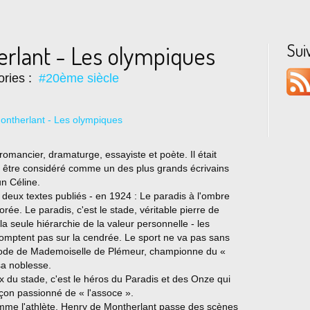
Sui
rlant - Les olympiques
ories :
#20ème siècle
romancier, dramaturge, essayiste et poète. Il était
 être considéré comme un des plus grands écrivains
un Céline.
 deux textes publiés - en 1924 : Le paradis à l'ombre
ée. Le paradis, c'est le stade, véritable pierre de
la seule hiérarchie de la valeur personnelle - les
comptent pas sur la cendrée. Le sport ne va pas sans
sode de Mademoiselle de Plémeur, championne du «
sa noblesse.
x du stade, c'est le héros du Paradis et des Onze qui
çon passionné de « l'assoce ».
mme l'athlète, Henry de Montherlant passe des scènes