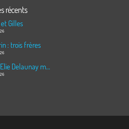
es récents
 et Gilles
026
in : trois frères
026
Jules Elie Delaunay moissonne
026