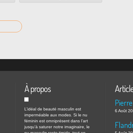
À propos
Articl
Pierre
L’idéal de beauté masculin est
6 Août 2
imperméable aux modes. Si le nu
féminin est omniprésent dans l’art
Flandr
jusqu’à saturer notre imaginaire, le
nu masculin reste timide, tout en