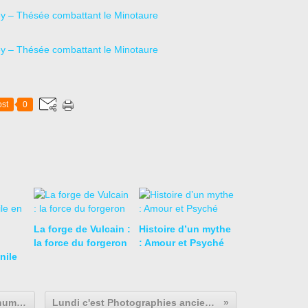
st
0
La forge de Vulcain :
Histoire d’un mythe
la force du forgeron
: Amour et Psyché
nile
Antonio Teixeira, le nu masculin numérique. 1
Lundi c'est Photographies anciennes. 42