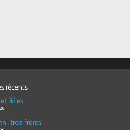
es récents
 et Gilles
026
in : trois frères