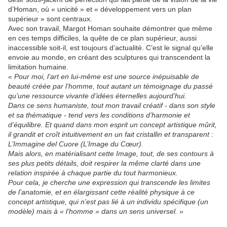
d’Homan, où « unicité » et « développement vers un plan
supérieur » sont centraux.
Avec son travail, Margot Homan souhaite démontrer que même
en ces temps difficiles, la quête de ce plan supérieur, aussi
inaccessible soit-il, est toujours d’actualité. C’est le signal qu’elle
envoie au monde, en créant des sculptures qui transcendent la
limitation humaine.
« Pour moi, l’art en lui-même est une source inépuisable de
beauté créée par l’homme, tout autant un témoignage du passé
qu’une ressource vivante d’idées éternelles aujourd’hui.
Dans ce sens humaniste, tout mon travail créatif - dans son style
et sa thématique - tend vers les conditions d’harmonie et
d’équilibre. Et quand dans mon esprit un concept artistique mûrit,
il grandit et croît intuitivement en un fait cristallin et transparent :
L’Immagine del Cuore (L’Image du Cœur).
Mais alors, en matérialisant cette Image, tout, de ses contours à
ses plus petits détails, doit respirer la même clarté dans une
relation inspirée à chaque partie du tout harmonieux.
Pour cela, je cherche une expression qui transcende les limites
de l’anatomie, et en élargissant cette réalité physique à ce
concept artistique, qui n’est pas lié à un individu spécifique (un
modèle) mais à « l’homme » dans un sens universel. »