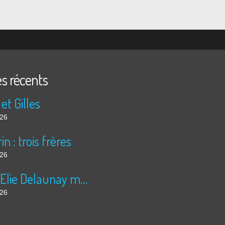
es récents
 et Gilles
026
in : trois frères
026
Jules Elie Delaunay moissonne
026