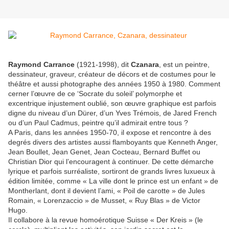
Raymond Carrance
(1921-1998), dit
Czanara
, est un peintre,
dessinateur, graveur, créateur de décors et de costumes pour le
théâtre et aussi photographe des années 1950 à 1980. Comment
cerner l’œuvre de ce ‘Socrate du soleil’ polymorphe et
excentrique injustement oublié, son œuvre graphique est parfois
digne du niveau d’un Dürer, d’un Yves Trémois, de Jared French
ou d’un Paul Cadmus, peintre qu’il admirait entre tous ?
A Paris, dans les années 1950-70, il expose et rencontre à des
degrés divers des artistes aussi flamboyants que Kenneth Anger,
Jean Boullet, Jean Genet, Jean Cocteau, Bernard Buffet ou
Christian Dior qui l’encouragent à continuer. De cette démarche
lyrique et parfois surréaliste, sortiront de grands livres luxueux à
édition limitée, comme « La ville dont le prince est un enfant » de
Montherlant, dont il devient l’ami, « Poil de carotte » de Jules
Romain, « Lorenzaccio » de Musset, « Ruy Blas » de Victor
Hugo.
Il collabore à la revue homoérotique Suisse « Der Kreis » (le