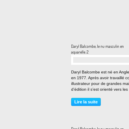
Daryl Balcombe, le nu masculin en
aquarelle. 2
…
Daryl Balcombe est né en Angle
en 1977. Après avoir travaillé
illustrateur pour de grandes ma
d’édition il s’est orienté vers les
beaux-arts. Son travail a été e
dans de nombreuses expositio
Lire la suite
Angleterre et régulièrement da
des...
Daryl Balcombe, le nu masculin en