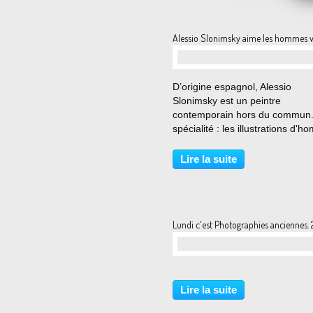
Pier Pa
Alessio Slonimsky aime les hommes vir
…
D’origine espagnol, Alessio
Slonimsky est un peintre
contemporain hors du commun
spécialité : les illustrations d'
dans l'intimité. Son portfolio est
composé d’illustrations
Lire la suite
pornographiques et une bande
dessinée intitulée « Fetuccini
Carbonara...
Lundi c'est Photographies anciennes. 
…
Lire la suite