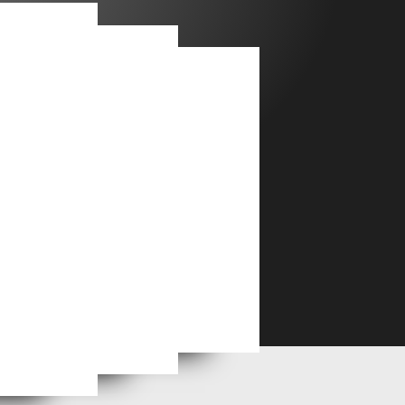
Alfred Courmes, l'ange du mauvais goût
culin. 20
Danny Fitzgerald et ses nus masculins influencés par l'art. 1