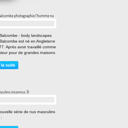
Balcombe photographie l'homme nu
…
 Balcombe - body landscapes
 Balcombe est né en Angleterre
77. Après avoir travaillé comme
rateur pour de grandes maisons
ion il s’est orienté vers les
arts. Son travail a été exposé
 la suite
de nombreuses expositions en
erre...
sculins inconnus. 9
…
ouvelle série de nus masculins
 :