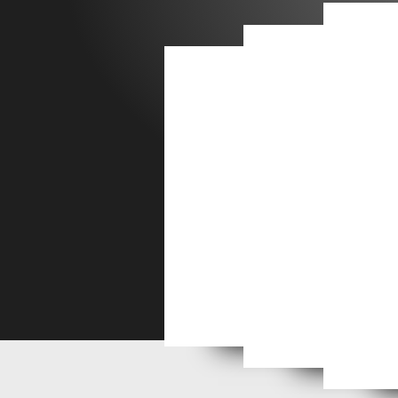
Jules Elie Delaunay moi
Flandrin : trois frères
Pierre et Gilles