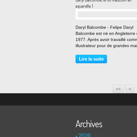
aquarelle. 1
…
Daryl Balcombe - Felipe Daryl
Balcombe est né en Angleterre
1977. Après avoir travaillé co
illustrateur pour de grandes ma
d’édition il s’est orienté vers les
beaux-arts. Son travail a été e
Lire la suite
dans de nombreuses expositio
Angleterre...
<<
<
Archives
2026