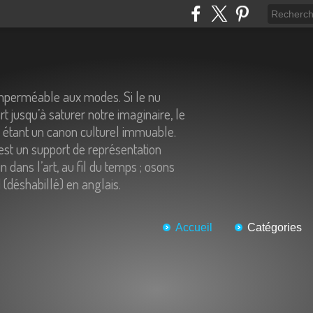
imperméable aux modes. Si le nu
t jusqu’à saturer notre imaginaire, le
n étant un canon culturel immuable.
st un support de représentation
 dans l’art, au fil du temps ; osons
 (déshabillé) en anglais.
Accueil
Catégories