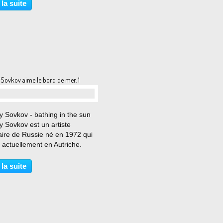
 la suite
Sovkov aime le bord de mer. 1
…
 Sovkov - bathing in the sun
 Sovkov est un artiste
aire de Russie né en 1972 qui
 actuellement en Autriche.
ntation artistique de Sergey
 autour de la peinture et de la
 la suite
ique, explorant
ulièrement le thème...