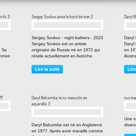
olo Pasolini aime les nuits arabes
ils. 3
Sergey Sovkov aime le bord de mer. 2
Daryl 
…
Sergey Sovkov - night bathers - 2023
Daryl
Sergey Sovkov est un artiste
Daryl
. Sa
originaire de Russie né en 1972 qui
en 19
hommes
réside actuellement en Autriche.
illust
L'orientation artistique de Sergey
d’édit
tourne autour de la peinture et de la
beaux-
Lire la suite
Lire
céramique, explorant
dans 
particulièrement le thème...
Anglet
27
Daryl Balcombe, le nu masculin en
nus ma
aquarelle. 3
Une n
…
Daryl Balcombe est né en Angleterre
divers
en 1977. Après avoir travaillé comme