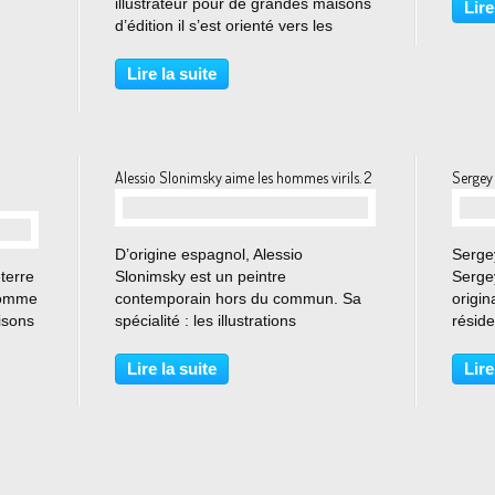
illustrateur pour de grandes maisons
Lire
d’édition il s’est orienté vers les
beaux-arts. Son travail a été exposé
dans de nombreuses expositions en
Lire la suite
Angleterre et régulièrement dans
des...
Alessio Slonimsky aime les hommes virils. 2
Sergey 
…
D’origine espagnol, Alessio
Sergey
terre
Slonimsky est un peintre
Sergey
 comme
contemporain hors du commun. Sa
origin
isons
spécialité : les illustrations
réside
masculines. Dans ses œuvres il met
L'orie
xposé
en scène des hommes nus dans
tourne
Lire la suite
Lire
ns en
l'intimité de leur quotidien, en
céram
ns
particulier autour de la salle de
partic
bain...