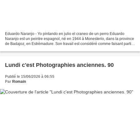
Eduardo Naranjo - Yo pintando en julio el craneo de un perro Eduardo
Naranjo est un peintre espagnol, né en 1944 à Monesterio, dans la province
de Badajoz, en Estrémadure. Son travail est considéré comme faisant partie
de la tendance « néo-réalisme »...
Lundi c'est Photographies anciennes. 90
Publié le 15/06/2026 à 06:55
Par
Romain