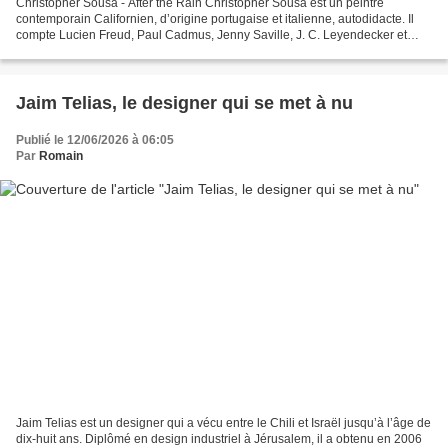
Christopher Sousa - After the Rain Christopher Sousa est un peintre
contemporain Californien, d’origine portugaise et italienne, autodidacte. Il
compte Lucien Freud, Paul Cadmus, Jenny Saville, J. C. Leyendecker et
Euan Uglow parmi ses influences. Il...
Jaim Telias, le designer qui se met à nu
Publié le 12/06/2026 à 06:05
Par
Romain
Jaim Telias est un designer qui a vécu entre le Chili et Israël jusqu’à l’âge de
dix-huit ans. Diplômé en design industriel à Jérusalem, il a obtenu en 2006