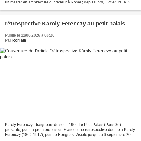
un master en architecture d’intérieur à Rome ; depuis lors, il vit en Italie. Ses
travaux récents...
rétrospective Károly Ferenczy au petit palais
Publié le 11/06/2026 à 06:26
Par
Romain
Károly Ferenczy - baigneurs du soir - 1906 Le Petit Palais (Paris 8e)
présente, pour la première fois en France, une rétrospective dédiée à Károly
Ferenczy (1862-1917), peintre Hongrois. Visible jusqu’au 6 septembre 2026,
elle met à l’honneur cette figure...