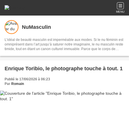
MENU
NuMasculin
L’idéal de beauté masculin est imperméable aux modes. Si le nu féminin est
omniprésent dans l’art jusqu’à saturer notre imaginaire, le nu masculin reste
timide, tout en étant un canon culturel immuable. Parce que le corps de
l’homme est un support de représentation symbolique, osons le nu masculin
dans l’art, au fil du temps ; osons autant le nude (nu) que le naked
(déshabillé) en anglais.
Enrique Toribio, le photographe touche à tout. 1
Publié le 17/06/2026 à 06:23
Par
Romain