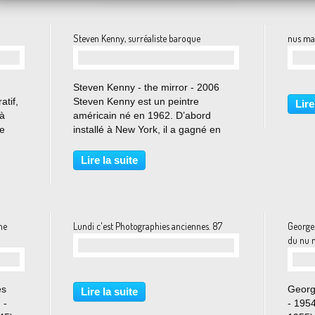
olo Pasolini aime les nuits arabes
Steven Kenny, surréaliste baroque
nus ma
…
Steven Kenny - the mirror - 2006
atif,
Steven Kenny est un peintre
Lire
 à
américain né en 1962. D’abord
ie
installé à New York, il a gagné en
e est
notoriété en tant qu’illustrateur avant
ujets
de ne se consacrer qu’à la peinture à
Lire la suite
r la
partir de 1997. Dès son plus jeune
âge, la beauté...
he
Lundi c'est Photographies anciennes. 87
George 
du nu m
…
es
Georg
Lire la suite
 -
- 195