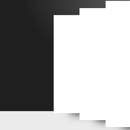
Jules Elie Delaunay moi
Flandrin : trois frères
Pierre et Gilles