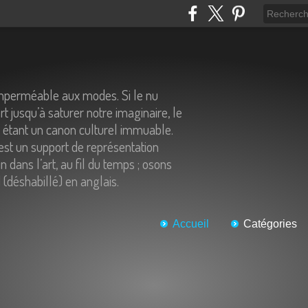
imperméable aux modes. Si le nu
t jusqu’à saturer notre imaginaire, le
n étant un canon culturel immuable.
st un support de représentation
 dans l’art, au fil du temps ; osons
 (déshabillé) en anglais.
Accueil
Catégories