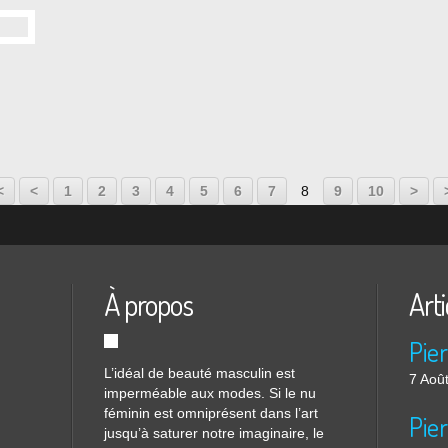
20
30
40
50
60
70
80
90
<
<
1
2
3
4
5
6
7
8
9
10
>
À propos
Arti
L’idéal de beauté masculin est
7 Aoû
imperméable aux modes. Si le nu
féminin est omniprésent dans l’art
Pier
jusqu’à saturer notre imaginaire, le