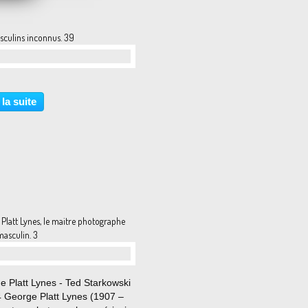
sculins inconnus. 39
…
 la suite
Platt Lynes, le maitre photographe
asculin. 3
…
e Platt Lynes - Ted Starkowski
4 George Platt Lynes (1907 –