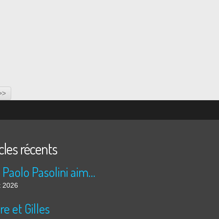
>>
cles récents
Pier Paolo Pasolini aime les nuits arabes
t 2026
re et Gilles