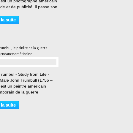
 est un photographe américain
e et de publicité. Il passe son
ce dans le New Jersey mais
ente la Berkshire School dans
 la suite
ssachusetts. Ses parents
ent...
umbul, le peintre de la guerre
pendance américaine
…
rumbul - Study from Life -
Male John Trumbull (1756 –
est un peintre américain
mporain de la guerre
pendance des États-Unis. Il est
déré comme l'un des
 la suite
eurs de la peinture d'histoire
ats-Unis. Particulièrement...