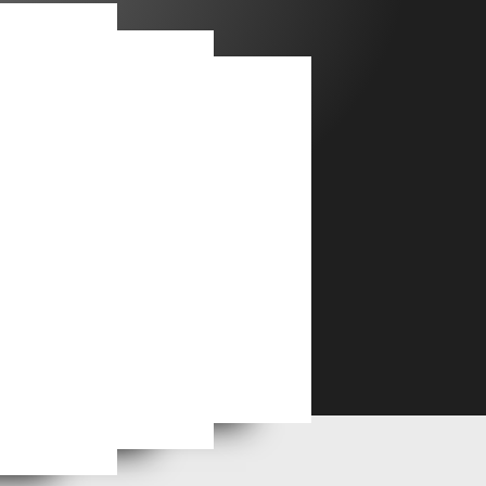
Alfred Courmes, l'ange du mauvais goût
culin. 20
Danny Fitzgerald et ses nus masculins influencés par l'art. 1