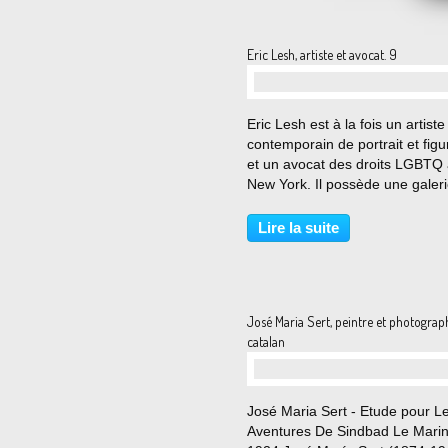
Pier Pa
Eric Lesh, artiste et avocat. 9
…
Eric Lesh est à la fois un artiste
contemporain de portrait et figur
et un avocat des droits LGBTQ
New York. Il possède une galer
d’art à Provincetown. Son œuvr
une représentation de jeunes s
Lire la suite
masculins qui cherche à capture
forme...
José Maria Sert, peintre et photograp
catalan
…
José Maria Sert - Etude pour L
Aventures De Sindbad Le Marin