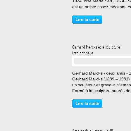
1924 José María Sert (1874-19
est un artiste assez méconnu e
France mais beaucoup plus
renommé en Espagne, son pay
Lire la suite
d’origine. Sert est un «peintre-
décorateur». Il le revendique. Il.
Gerhard Marcks et la sculpture
traditionnelle
…
Gerhard Marcks - deux amis - 
Gerhard Marcks (1889 – 1981) 
un sculpteur et graveur alleman
Formé à la sculpture auprès de
et de Kolbe, Gerhard Marcks de
professeur à l'école des arts
Lire la suite
décoratifs de Berlin en 1918 et,
1919 à 1925,...
Statues de nu masculin. 18