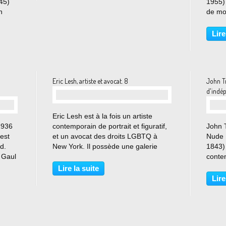
45)
1955)
n
de mod
enfan
s
fréqu
Lire
le Ma
..
l'envoi
Eric Lesh, artiste et avocat. 8
John Tr
d'indé
…
Eric Lesh est à la fois un artiste
1936
contemporain de portrait et figuratif,
John T
est
et un avocat des droits LGBTQ à
Nude 
d.
New York. Il possède une galerie
1843) 
 Gaul
d’art à Provincetown. Son œuvre est
conte
vient
une représentation de jeunes sujets
d'indé
Lire la suite
masculins qui cherche à capturer la
consi
Lire
 de
forme...
fondat
aux Ét