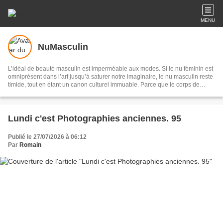
MENU
NuMasculin
L’idéal de beauté masculin est imperméable aux modes. Si le nu féminin est
omniprésent dans l’art jusqu’à saturer notre imaginaire, le nu masculin reste
timide, tout en étant un canon culturel immuable. Parce que le corps de
l’homme est un support de représentation symbolique, osons le nu masculin
dans l’art, au fil du temps ; osons autant le nude (nu) que le naked
(déshabillé) en anglais.
Lundi c'est Photographies anciennes. 95
Publié le 27/07/2026 à 06:12
Par
Romain