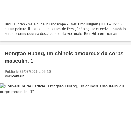
Bror Hillgren - male nude in landscape - 1940 Bror Hillgren (1881 – 1955)
est un peintre, illustrateur de contes de fées généalogiste et écrivain suédois
surtout connu pour sa description de la vie rurale. Bror Hillgren - roman
soldier Bror Gustaf Hillgren...
Hongtao Huang, un chinois amoureux du corps
masculin. 1
Publié le 25/07/2026 à 06:10
Par
Romain