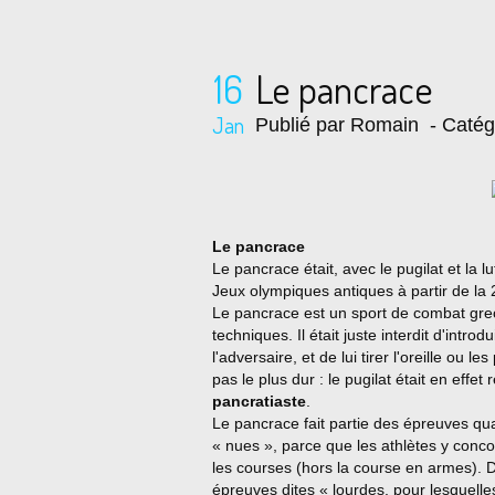
16
Le pancrace
Jan
Publié par Romain
- Catég
Le pancrace
Le pancrace était, avec le pugilat et la lu
Jeux olympiques antiques à partir de la 
Le pancrace est un sport de combat grec
techniques. Il était juste interdit d'intro
l'adversaire, et de lui tirer l'oreille ou l
pas le plus dur : le pugilat était en effe
pancratiaste
.
Le pancrace fait partie des épreuves qua
« nues », parce que les athlètes y conco
les courses (hors la course en armes). De 
épreuves dites « lourdes, pour lesquelles