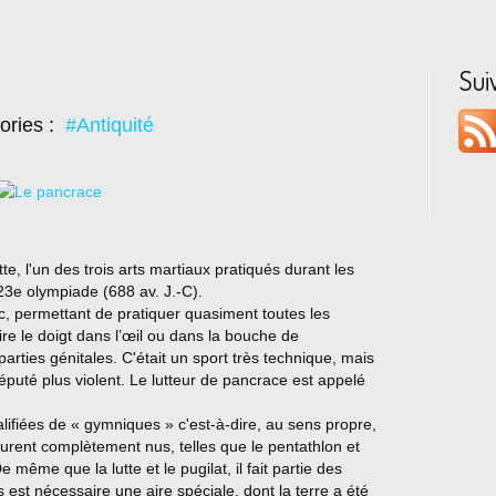
Sui
ories :
#Antiquité
tte, l'un des trois arts martiaux pratiqués durant les
23e olympiade (688 av. J.-C).
, permettant de pratiquer quasiment toutes les
duire le doigt dans l’œil ou dans la bouche de
es parties génitales. C'était un sport très technique, mais
t réputé plus violent. Le lutteur de pancrace est appelé
lifiées de « gymniques » c'est-à-dire, au sens propre,
urent complètement nus, telles que le pentathlon et
même que la lutte et le pugilat, il fait partie des
 est nécessaire une aire spéciale, dont la terre a été