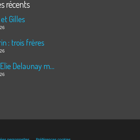
es récents
 et Gilles
026
in : trois frères
026
Jules Elie Delaunay moissonne
026
ées personnelles
Préférences cookies