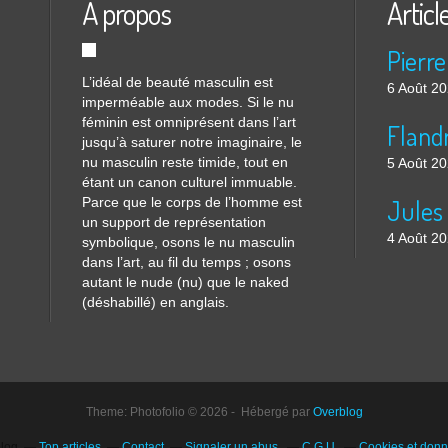
À propos
Articl
Pierre
L’idéal de beauté masculin est
6 Août 2
imperméable aux modes. Si le nu
féminin est omniprésent dans l’art
Flandr
jusqu’à saturer notre imaginaire, le
nu masculin reste timide, tout en
5 Août 2
étant un canon culturel immuable.
Parce que le corps de l’homme est
un support de représentation
4 Août 2
symbolique, osons le nu masculin
dans l’art, au fil du temps ; osons
autant le nude (nu) que le naked
(déshabillé) en anglais.
Theme: Photofolio © 2026 - Hébergé par
Overblog
blog
Top articles
Contact
Signaler un abus
C.G.U.
Cookies et donn