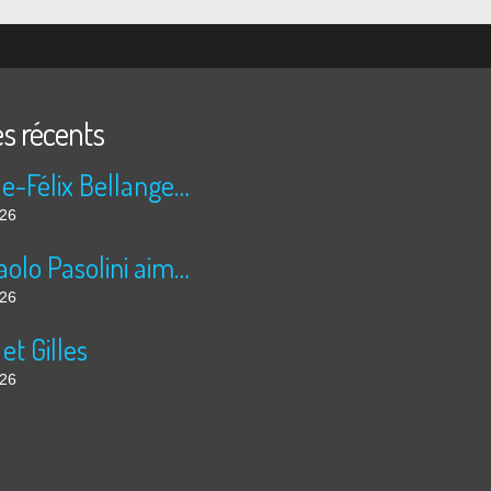
es récents
Camille-Félix Bellanger a un faible pour Abel
026
Pier Paolo Pasolini aime les nuits arabes
026
 et Gilles
026