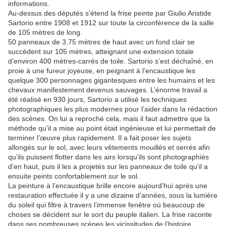
informations.
Au-dessus des députés s’étend la frise peinte par Giulio Aristide
Sartorio entre 1908 et 1912 sur toute la circonférence de la salle
de 105 mètres de long.
50 panneaux de 3,75 mètres de haut avec un fond clair se
succèdent sur 105 mètres, atteignant une extension totale
d’environ 400 mètres-carrés de toile. Sartorio s’est déchaîné, en
proie à une fureur joyeuse, en peignant à l’encaustique les
quelque 300 personnages gigantesques entre les humains et les
chevaux manifestement devenus sauvages. L’énorme travail a
été réalisé en 930 jours, Sartorio a utilisé les techniques
photographiques les plus modernes pour l’aider dans la rédaction
des scènes. On lui a reproché cela, mais il faut admettre que la
méthode qu’il a mise au point était ingénieuse et lui permettait de
terminer l’œuvre plus rapidement. Il a fait poser les sujets
allongés sur le sol, avec leurs vêtements mouillés et serrés afin
qu’ils puissent flotter dans les airs lorsqu’ils sont photographiés
d’en haut, puis il les a projetés sur les panneaux de toile qu’il a
ensuite peints confortablement sur le sol.
La peinture à l’encaustique brille encore aujourd’hui après une
restauration effectuée il y a une dizaine d’années, sous la lumière
du soleil qui filtre à travers l’immense fenêtre où beaucoup de
choses se décident sur le sort du peuple italien. La frise raconte
dans ses nombreuses scènes les vicissitudes de l’histoire