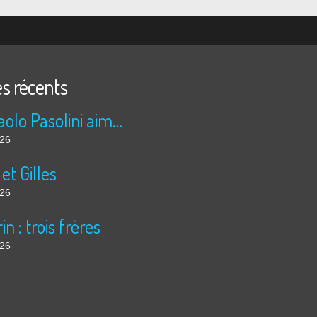
es récents
Pier Paolo Pasolini aime les nuits arabes
026
 et Gilles
026
in : trois frères
026