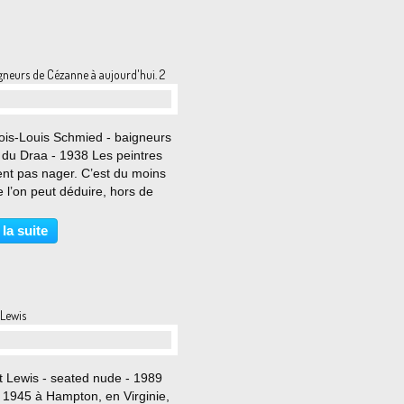
gneurs de Cézanne à aujourd'hui. 2
…
ois-Louis Schmied - baigneurs
 du Draa - 1938 Les peintres
ent pas nager. C’est du moins
 l’on peut déduire, hors de
considération sur leurs goûts
nels, du fait qu’ils ne peignent
 la suite
arement la nage. La baignade
 Lewis
…
t Lewis - seated nude - 1989
 1945 à Hampton, en Virginie,