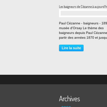
Les baigneurs de Cézanne à aujourd'hu
…
Paul Cézanne - baigneurs - 189
musée d'Orsay Le thème des
baigneurs depuis Paul Cézanne
partir des années 1870 et jusqu
fin de sa vie, Paul Cézanne mult
les compositions ayant pour suj
Lire la suite
des baigneurs ou des baigneus
Sa grande ambition...
Archives