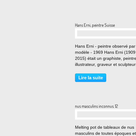
Hans Erni, peintre Suisse
…
Hans Erni - peintre observé par
modèle - 1969 Hans Erni (1909
2015) était un graphiste, peintre
illustrateur, graveur et sculpteur
suisse. Il étudie l'art à l'Académ
Julian à Paris puis à Berlin, et 
Lire la suite
des artistes tels que Pablo Pica
nus masculins inconnus. 12
…
Melting pot de tableaux de nus
masculins de toutes époques et