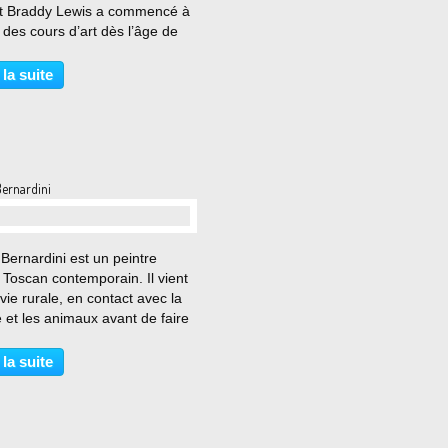
rt Braddy Lewis a commencé à
 des cours d’art dès l’âge de
ns. En 1967, il a reçu une
 qu’il a utilisée pour voyager
 la suite
lie, où il s’est inspiré des
es...
Bernardini
…
Bernardini est un peintre
n Toscan contemporain. Il vient
vie rurale, en contact avec la
 et les animaux avant de faire
tudes classiques et des beaux-
Il s'exprime dans la peinture, la
 la suite
que, et la sculpture.