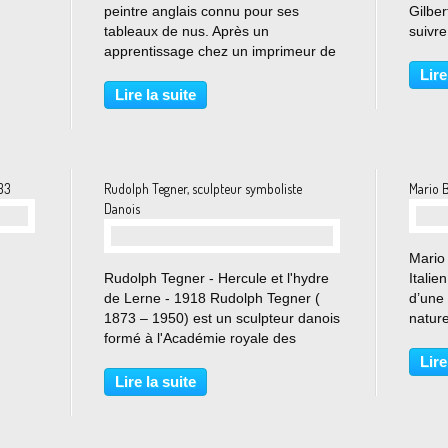
peintre anglais connu pour ses
Gilbe
tableaux de nus. Après un
suivre
apprentissage chez un imprimeur de
sept a
Hull, il se forma à la Royal Academy,
bourse
Lire
où il fut élève de Lawrence et dont il
en Ita
Lire la suite
devint associé puis membre. Il est
peintr
l'un des rares...
 33
Rudolph Tegner, sculpteur symboliste
Mario 
Danois
Mario 
…
Rudolph Tegner - Hercule et l'hydre
Italie
de Lerne - 1918 Rudolph Tegner (
d’une 
1873 – 1950) est un sculpteur danois
nature
formé à l'Académie royale des
des é
Beaux-Arts de Copenhague.
arts. 
Lire
Sculpteur symboliste controversé au
cérami
Lire la suite
Danemark, Rudolph Tegner est
l’illustration même de l’expression...