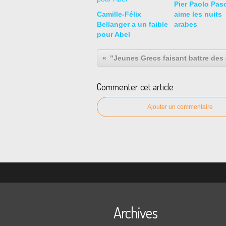
Pier Paolo Paso
Camille-Félix
aime les nuits
Bellanger a un faible
arabes
pour Abel
Commenter cet article
Ajouter un commentaire
Archives