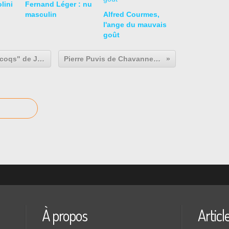
lini
Fernand Léger : nu
masculin
Alfred Courmes,
l'ange du mauvais
goût
"Jeunes Grecs faisant battre des coqs" de Jean-Léon Gérôme
Pierre Puvis de Chavannes "le travail"
À propos
Articl