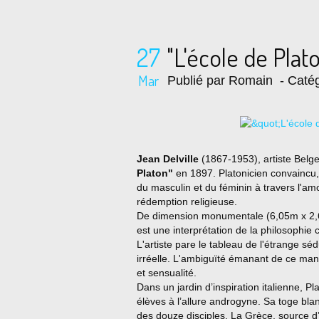
27
"L'école de Plat
Mar
Publié par Romain
- Catég
Jean Delville
(1867-1953), artiste Belge, 
Platon"
en 1897. Platonicien convaincu,
du masculin et du féminin à travers l'am
rédemption religieuse.
De dimension monumentale (6,05m x 2,6
est une interprétation de la philosophie 
L'artiste pare le tableau de l'étrange 
irréelle. L'ambiguïté émanant de ce mani
et sensualité.
Dans un jardin d’inspiration italienne, P
élèves à l’allure androgyne. Sa toge bla
des douze disciples. La Grèce, source d