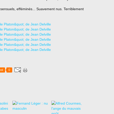
 sensuels, efféminés... Suavement nus. Terriblement
st
0