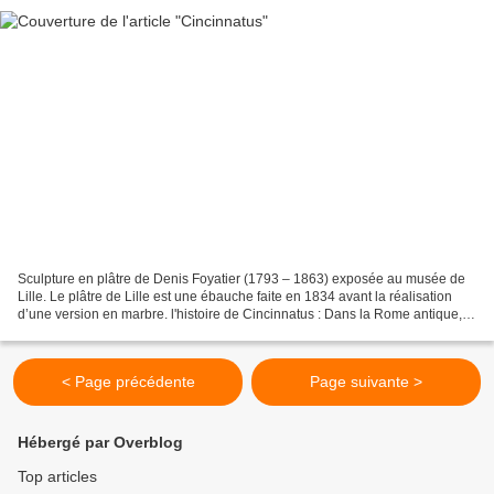
Sculpture en plâtre de Denis Foyatier (1793 – 1863) exposée au musée de
Lille. Le plâtre de Lille est une ébauche faite en 1834 avant la réalisation
d’une version en marbre. l'histoire de Cincinnatus : Dans la Rome antique, il
était d’usage, en cas de...
< Page précédente
Page suivante >
Hébergé par Overblog
Top articles