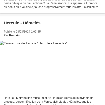
héros biblique ou dieu antique ? La Renaissance, qui apparaît à Florence
au début du XVe siècle, touche progressivement tous les arts. La sculpture
joue un rôle majeur dans son développement,...
Hercule - Héraclès
Publié le 08/03/2024 à 07:45
Par
Romain
Hercule - Metropolitan Museum of Art Héraclès Héros de la mythologie
grecque, personnification de la Force. Mythologie : Héraclès, que les