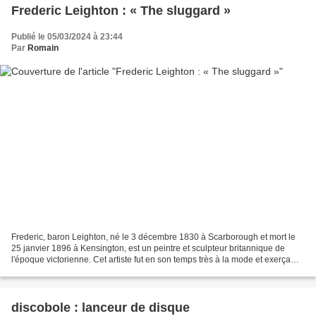
Frederic Leighton : « The sluggard »
Publié le 05/03/2024 à 23:44
Par
Romain
Frederic, baron Leighton, né le 3 décembre 1830 à Scarborough et mort le
25 janvier 1896 à Kensington, est un peintre et sculpteur britannique de
l'époque victorienne. Cet artiste fut en son temps très à la mode et exerça
une forte influence, si bien...
discobole : lanceur de disque