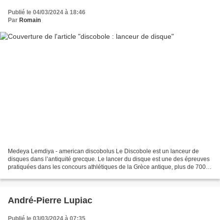
Publié le 04/03/2024 à 18:46
Par
Romain
Medeya Lemdiya - american discobolus Le Discobole est un lanceur de
disques dans l’antiquité grecque. Le lancer du disque est une des épreuves
pratiquées dans les concours athlétiques de la Grèce antique, plus de 700
ans avant la naissance de Jésus-Christ....
André-Pierre Lupiac
Publié le 03/03/2024 à 07:35