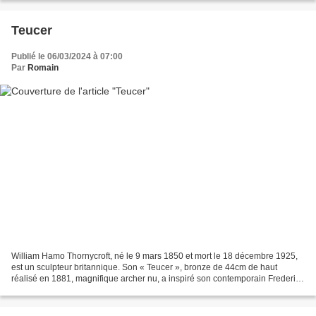
Teucer
Publié le 06/03/2024 à 07:00
Par
Romain
William Hamo Thornycroft, né le 9 mars 1850 et mort le 18 décembre 1925,
est un sculpteur britannique. Son « Teucer », bronze de 44cm de haut
réalisé en 1881, magnifique archer nu, a inspiré son contemporain Frederic
Leighton dans la création de son «...