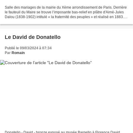
Salle des mariages de la mairie du Xème arrondissement de Paris. Derrière
le fauteuil du Maire se trouve l’imposante bas-relief en plâtre d'Aimé-Jules
Dalou (1838-1902) intitulé « la fraternité des peuples » et réalisé en 1883.
Soit 130 ans avant que...
Le David de Donatello
Publié le 09/03/2024 à 07:34
Par
Romain
Donatello - David - bronze exposé au musée Bargello à Florence David,