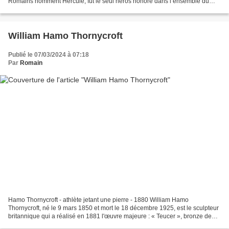
Romains nomment Hercule, fut le seul héros honoré dans l’ensemble du
monde grec et le seul humain à se voir accorder...
William Hamo Thornycroft
Publié le 07/03/2024 à 07:18
Par
Romain
Hamo Thornycroft - athlète jetant une pierre - 1880 William Hamo
Thornycroft, né le 9 mars 1850 et mort le 18 décembre 1925, est le sculpteur
britannique qui a réalisé en 1881 l'œuvre majeure : « Teucer », bronze de
44cm de haut, magnifique archer nu....